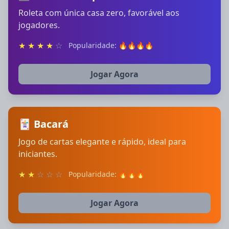
Roleta com única casa zero, favorável aos
jogadores.
★
★
★
★
☆
Popularidade: 🔥🔥🔥🔥
Jogar Agora
🃏 Bacará
Jogo de cartas elegante e rápido, ideal para
iniciantes.
★
★
☆
☆
☆
Popularidade: 🔥🔥🔥
Jogar Agora