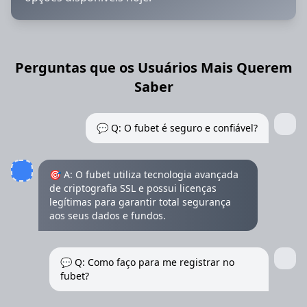
Perguntas que os Usuários Mais Querem
Saber
💬 Q: O fubet é seguro e confiável?
🎯 A: O fubet utiliza tecnologia avançada
de criptografia SSL e possui licenças
legítimas para garantir total segurança
aos seus dados e fundos.
💬 Q: Como faço para me registrar no
fubet?