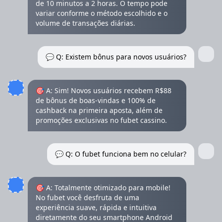
de 10 minutos a 2 horas. O tempo pode
variar conforme o método escolhido e o
volume de transações diárias.
💬 Q: Existem bônus para novos usuários?
🎯 A: Sim! Novos usuários recebem R$88
de bônus de boas-vindas e 100% de
cashback na primeira aposta, além de
promoções exclusivas no fubet cassino.
💬 Q: O fubet funciona bem no celular?
🎯 A: Totalmente otimizado para mobile!
No fubet você desfruta de uma
experiência suave, rápida e intuitiva
diretamente do seu smartphone Android