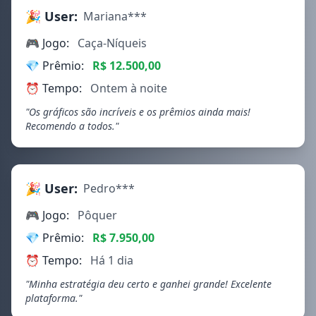
🎉 User:
Mariana***
🎮 Jogo:
Caça-Níqueis
💎 Prêmio:
R$ 12.500,00
⏰ Tempo:
Ontem à noite
"Os gráficos são incríveis e os prêmios ainda mais!
Recomendo a todos."
🎉 User:
Pedro***
🎮 Jogo:
Pôquer
💎 Prêmio:
R$ 7.950,00
⏰ Tempo:
Há 1 dia
"Minha estratégia deu certo e ganhei grande! Excelente
plataforma."