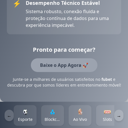
⚡
Desempenho Técnico Estável
Sistema robusto, conexão fluida e
proteção contínua de dados para uma
experiência impecável.
Pronto para começar?
Baixe o App Agora 🚀
Junte-se a milhares de usuários satisfeitos no
fubet
e
descubra por que somos líderes em entretenimento móvel!
←
→
Esporte
Blockchain
Ao Vivo
Slots