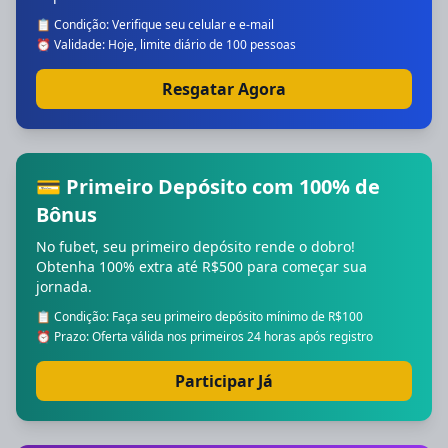
📋 Condição: Verifique seu celular e e-mail
⏰ Validade: Hoje, limite diário de 100 pessoas
Resgatar Agora
💳 Primeiro Depósito com 100% de
Bônus
No fubet, seu primeiro depósito rende o dobro!
Obtenha 100% extra até R$500 para começar sua
jornada.
📋 Condição: Faça seu primeiro depósito mínimo de R$100
⏰ Prazo: Oferta válida nos primeiros 24 horas após registro
Participar Já