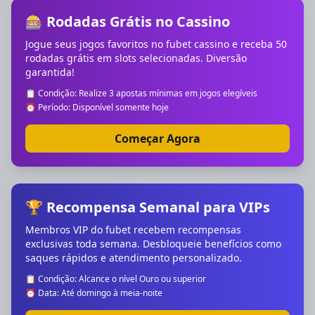
🎰 Rodadas Grátis no Cassino
Jogue seus jogos favoritos no fubet cassino e receba 50
rodadas grátis em slots selecionadas. Diversão
garantida!
📋 Condição: Realize 3 apostas mínimas em jogos elegíveis
⏰ Período: Disponível somente hoje
Começar Agora
🏆 Recompensa Semanal para VIPs
Membros VIP do fubet recebem recompensas
exclusivas toda semana. Desbloqueie benefícios como
saques rápidos e atendimento personalizado.
📋 Condição: Alcance o nível Ouro ou superior
⏰ Data: Até domingo à meia-noite