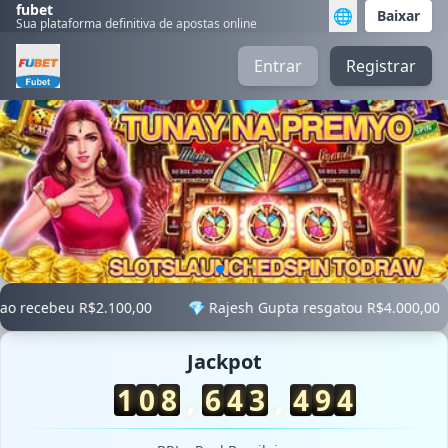
fubet
🌐
Baixar
Sua plataforma definitiva de apostas online
Entrar
Registrar
 R$4.000,00
Jackpot
1
0
8
,
5
8
1
,
9
0
3