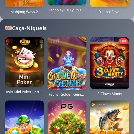
Techplay Ca Tỷ Phú Đại Dương 1999 Portrait
Mahjong Ways 2
Futebol Fever
Caça-Níqueis
Hot
Iwin Mini Poker Portrait
3 Clown Monty
Fachai Golden Genie Portrait