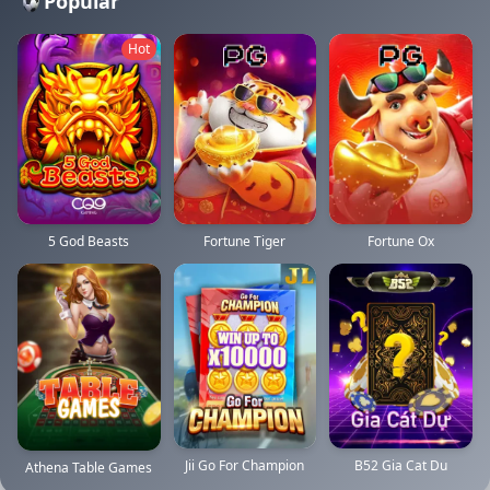
Popular
Hot
Fortune Tiger
Fortune Ox
5 God Beasts
Jii Go For Champion
B52 Gia Cat Du
Athena Table Games