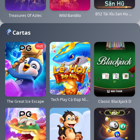
B52 Tài Xỉu San Hu Portrait
Treasures Of Aztec
Wild Bandito
Cartas
Hot
Tech Play Cà Đạp Nĩu 1998 Portrait
The Great Ice Escape
Classic Blackjack D