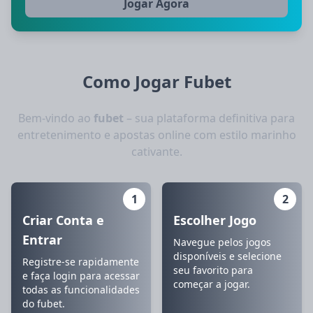
Jogar Agora
Como Jogar Fubet
Bem-vindo ao
fubet
– sua plataforma definitiva para
entretenimento e apostas online com estilo marinho
cativante.
1
2
Criar Conta e
Escolher Jogo
Entrar
Navegue pelos jogos
disponíveis e selecione
Registre-se rapidamente
seu favorito para
e faça login para acessar
começar a jogar.
todas as funcionalidades
do fubet.