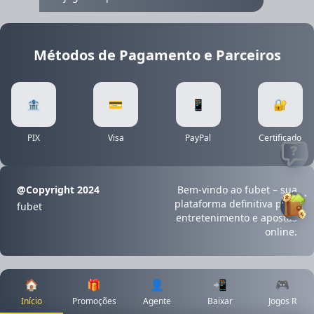
Métodos de Pagamento e Parceiros
🏦
💳
📱
🔐
PIX
Visa
PayPal
Certificado
@Copyright 2024
Bem-vindo ao fubet – sua
plataforma definitiva para
fubet
entretenimento e apostas
online.
🏠
🎁
👤
📲
🎮
Início
Promoções
Agente
Baixar
Jogos R